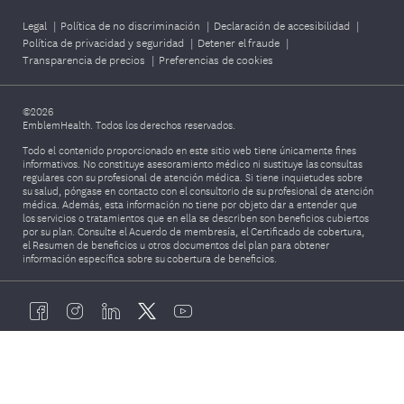
Legal
|
Política de no discriminación
|
Declaración de accesibilidad
|
Política de privacidad y seguridad
|
Detener el fraude
|
Transparencia de precios
|
Preferencias de cookies
©2026
EmblemHealth. Todos los derechos reservados.
Todo el contenido proporcionado en este sitio web tiene únicamente fines
informativos. No constituye asesoramiento médico ni sustituye las consultas
regulares con su profesional de atención médica. Si tiene inquietudes sobre
su salud, póngase en contacto con el consultorio de su profesional de atención
médica. Además, esta información no tiene por objeto dar a entender que
los servicios o tratamientos que en ella se describen son beneficios cubiertos
por su plan. Consulte el Acuerdo de membresía, el Certificado de cobertura,
el Resumen de beneficios u otros documentos del plan para obtener
información específica sobre su cobertura de beneficios.