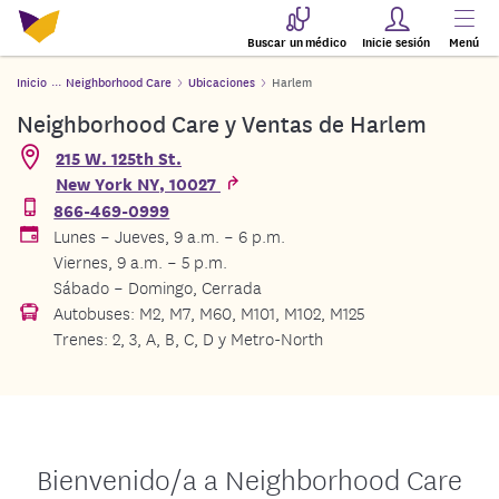
Buscar un médico
Inicie sesión
Menú
Inicio
Neighborhood Care
Ubicaciones
Harlem
Neighborhood Care y Ventas de Harlem
215 W. 125th St.
New York
NY
,
10027
866-469-0999
Lunes – Jueves, 9 a.m. – 6 p.m.
Viernes, 9 a.m. – 5 p.m.
Sábado – Domingo, Cerrada
Autobuses: M2, M7, M60, M101, M102, M125
Trenes: 2, 3, A, B, C, D y Metro-North
Bienvenido/a a Neighborhood Care