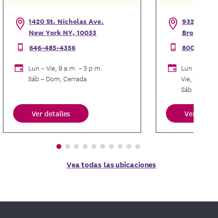
1420 St. Nicholas Ave.
932 Southe
New York NY, 10033
Bronx NY,
646-485-4356
800-223-0
Lun – Vie, 9 a.m. – 5 p.m.
Lun – Jue, 9
Sáb – Dom, Cerrada
Vie, 9 a.m. –
Sáb – Dom, 
Ver detalles
Ver detall
Vea todas las ubicaciones