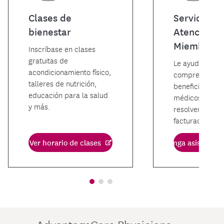
Clases de
Servicio de
bienestar
Atención a
Miembros
Inscríbase en clases
gratuitas de
Le ayudaremos
acondicionamiento físico,
comprender s
talleres de nutrición,
beneficios, bus
educación para la salud
médicos de la 
y más.
resolver probl
facturación.
Ver horario de clases
Obtenga asistencia