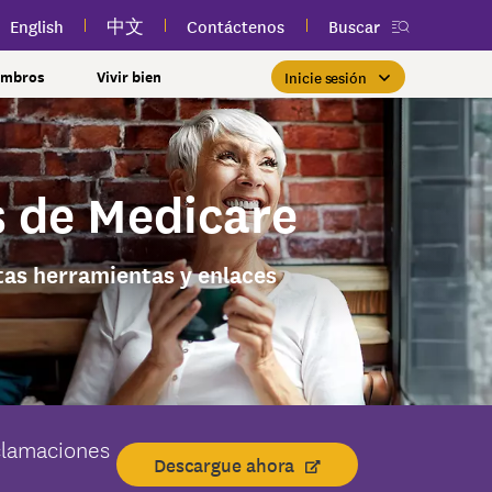
English
中文
Contáctenos
Buscar
embros
Vivir bien
Inicie sesión
Essential Plan con una prima
Inicio de sesión de miembros
Priorizar la salud de la mujer
Clases públicas y gratuitas
Nueva aplicación
myEmblemHealth
cerca de usted
de $0
s de Medicare
Si ya es miembro, encontrar
Tome el control de su salud
tos
lSpark
rnamentales y
l
con atención para cada etapa.
la atención adecuada es tan
Si cumple con los requisitos de
Participe en clases públicas
Vea su tarjeta de
ones y más
bienestar
uien
fácil como iniciar sesión en su
ingresos y otras calificaciones,
gratuitas de salud y bienestar
identificación de miembro,
 la Ciudad de Nueva
as herramientas y enlaces
cuenta de myEmblemHealth.
reclamaciones y contenido de
cerca de usted para mejorar
es posible que pueda
Más información
nes
una afección
inscribirse en el Essential
salud personalizado en
su bienestar.
iares y amigos
cualquier momento, todo en
Inicie sesión
Plan.
l Estado de Nueva
ajar con nosotros?
una sola aplicación.
de sus reclamaciones
Más información
nclusión y cultura
tal
Más información
derales
Obtener la aplicación
99SEIU Preferred
autorización previa
ferred Plus
eclamaciones
Descargue ahora
ación previa
al 100 Premier Dental