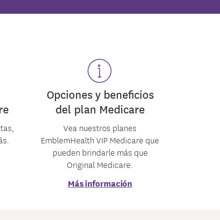
ión de la Atención
ied Court Judiciary
Opciones y beneficios
re
del plan Medicare
itas,
Vea nuestros planes
ás.
EmblemHealth VIP Medicare que
pueden brindarle más que
Original Medicare.
Más información