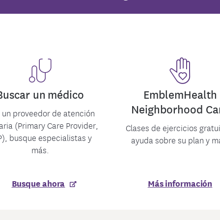
mentos cubiertos
Conéctese con Administrac
Plan NYS Unif
entos locales
l de Terapia de Medicamentos
Dental
Preguntas frecuentes
Contáctenos
Buscar un médico
EmblemHealth
Neighborhood Ca
a un proveedor de atención
aria (Primary Care Provider,
Clases de ejercicios gratu
), busque especialistas y
ayuda sobre su plan y m
más.
Busque ahora
Más información