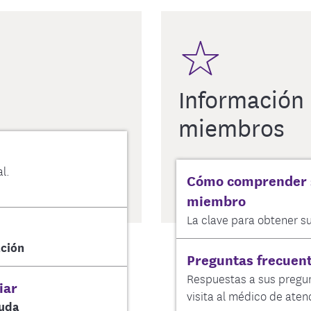
Información
miembros
l.
Cómo comprender su
miembro
La clave para obtener su
ación
Preguntas frecuen
Respuestas a sus pregu
iar
visita al médico de aten
yuda