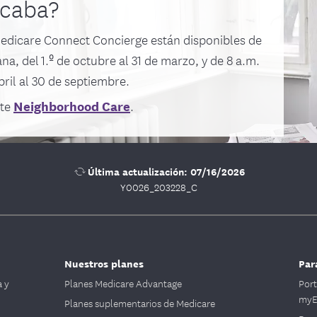
scaba?
dicare Connect Concierge están disponibles de
ana, del 1.º de octubre al 31 de marzo, y de 8 a.m.
bril al 30 de septiembre.
Neighborhood Care
ite
.
Última actualización: 07/16/2026
Y0026_203228_C
Nuestros planes
Par
a y
Planes Medicare Advantage
Por
myE
Planes suplementarios de Medicare