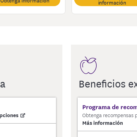
Obtenga información
información
da
Beneficios e
Programa de reco
opciones
Obtenga recompensas por
Más información