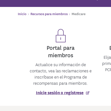
Medica
Recursos sobre alimentación y nutrición
Venga a vernos en ev
Contro
Inicio
Recursos para miembros
Medicare
Portal para
miembros
Elij
prim
Actualice su información de
PCP
contacto, vea las reclamaciones e
inscríbase en el Programa de
recompensas para miembros.
Inicie sesión o regístrese