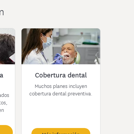
n
ta
Cobertura dental
Muchos planes incluyen
cobertura dental preventiva.
ados
tos,
en