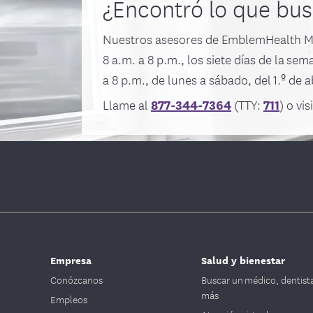
¿Encontró lo que bu
Nuestros asesores de EmblemHealth Me
8 a.m. a 8 p.m., los siete días de la sem
a 8 p.m., de lunes a sábado, del 1.º de a
877-344-7364
711
Llame al
(TTY:
) o vis
Empresa
Salud y bienestar
Conózcanos
Buscar un médico, dentist
más
Empleos