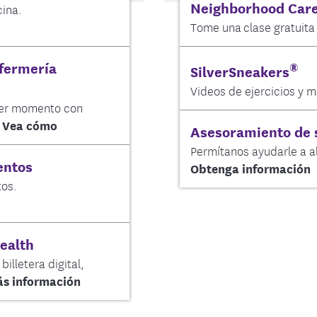
Neighborhood Car
cina.
Tome una clase gratuita 
nfermería
®
SilverSneakers
Videos de ejercicios y m
ier momento con
Vea cómo
Asesoramiento de 
Permítanos ayudarle a al
entos
Obtenga información
tos.
ealth
billetera digital,
s información