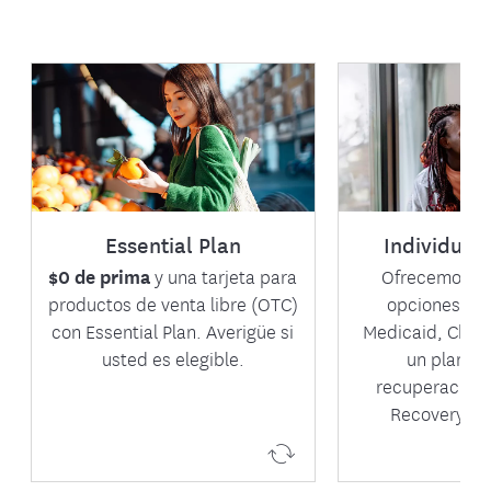
Essential Plan
Planes indi
famili
$0 por prima mensual.
Una red grande.
Las personas y
Sin referidos.
pueden califica
Essential Plan
Individual 
Tarjeta de OTC.
asistencia fi
Y más.
reduzca el c
$0 de prima
y una tarjeta para
Ofrecemos u
cobertura. Exp
productos de venta libre (OTC)
opciones, qu
Vea planes
que le resulten
con Essential Plan. Averigüe si
Medicaid, Child
usted es elegible.
un plan de
Vea pl
recuperación 
Recovery Pl