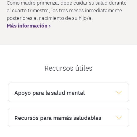
Como madre primeriza, debe cuidar su salud durante
el cuarto trimestre, los tres meses inmediatamente
posteriores al nacimiento de su hijo/a.
Más información
>
Recursos útiles
Apoyo para la salud mental
Recursos para mamás saludables
EmblemHealth busca que sus proveedores
médicos y de salud conductual colaboren
en el cuidado de nuestros miembros con