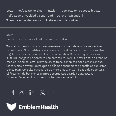
Legal
|
Política de no discriminación
|
Declaración de accesibilidad
|
Política de privacidad y seguridad
|
Detener el fraude
|
Transparencia de precios
|
Preferencias de cookies
©2026
EmblemHealth. Todos los derechos reservados.
Todo el contenido proporcionado en este sitio web tiene únicamente fines
informativos. No constituye asesoramiento médico ni sustituye las consultas
regulares con su profesional de atención médica. Si tiene inquietudes sobre
su salud, póngase en contacto con el consultorio de su profesional de atención
médica. Además, esta información no tiene por objeto dar a entender que
los servicios o tratamientos que en ella se describen son beneficios cubiertos
por su plan. Consulte el Acuerdo de membresía, el Certificado de cobertura,
el Resumen de beneficios u otros documentos del plan para obtener
información específica sobre su cobertura de beneficios.