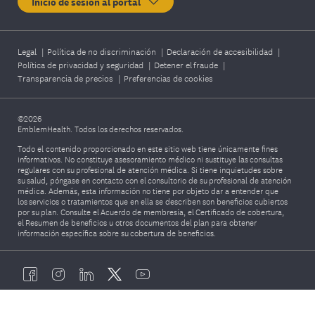
Inicio de sesión al portal
Legal
|
Política de no discriminación
|
Declaración de accesibilidad
|
Política de privacidad y seguridad
|
Detener el fraude
|
Transparencia de precios
|
Preferencias de cookies
©2026
EmblemHealth. Todos los derechos reservados.
Todo el contenido proporcionado en este sitio web tiene únicamente fines
informativos. No constituye asesoramiento médico ni sustituye las consultas
regulares con su profesional de atención médica. Si tiene inquietudes sobre
su salud, póngase en contacto con el consultorio de su profesional de atención
médica. Además, esta información no tiene por objeto dar a entender que
los servicios o tratamientos que en ella se describen son beneficios cubiertos
por su plan. Consulte el Acuerdo de membresía, el Certificado de cobertura,
el Resumen de beneficios u otros documentos del plan para obtener
información específica sobre su cobertura de beneficios.