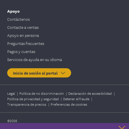
la coordinación de su atención.
Más
Apoyo
información.
Contáctenos
Contacte a ventas
Control de enfermedades
Apoyo en persona
Preguntas frecuentes
Si tiene diabetes, asma, enfermedad
pulmonar obstructiva crónica (EPOC),
Pagos y cuentas
insuficiencia cardíaca (IC) congestiva o
Servicios de ayuda en su idioma
enfermedad arterial coronaria (EAC), el
programa de Administración de la atención
Inicio de sesión al portal
de EmblemHealth puede ayudarle.
Más
información.
Legal
|
Política de no discriminación
|
Declaración de accesibilidad
|
Política de privacidad y seguridad
|
Detener el fraude
|
Transparencia de precios
|
Preferencias de cookies
Servicios de conducta de EmblemHealth
Llame al
1-888-447-2526
para obtener
©2026
EmblemHealth. Todos los derechos reservados.
información sobre servicios relacionados