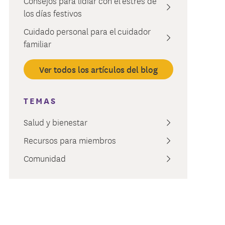
Consejos para lidiar con el estrés de
ión de la Atención
ied Court Judiciary
los días festivos
Cuidado personal para el cuidador
familiar
Ver todos los artículos del blog
TEMAS
Salud y bienestar
Recursos para miembros
Comunidad