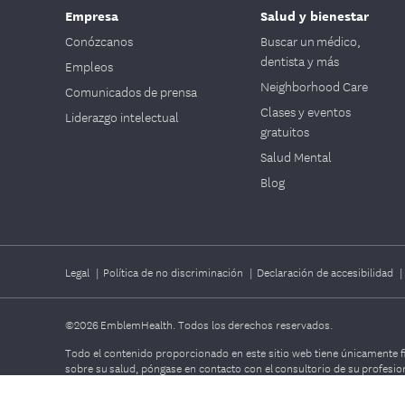
Empresa
Salud y bienestar
Conózcanos
Buscar un médico,
dentista y más
Empleos
Neighborhood Care
Comunicados de prensa
Clases y eventos
Liderazgo intelectual
gratuitos
Salud Mental
Blog
Legal
|
Política de no discriminación
|
Declaración de accesibilidad
©2026
EmblemHealth. Todos los derechos reservados.
Todo el contenido proporcionado en este sitio web tiene únicamente fi
sobre su salud, póngase en contacto con el consultorio de su profesio
beneficios cubiertos por su plan. Consulte el Acuerdo de membresía, e