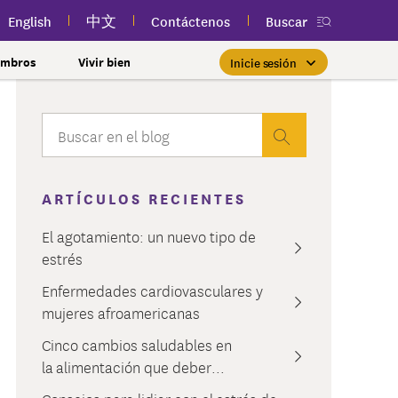
English
中文
Contáctenos
Buscar
embros
Vivir bien
Inicie sesión
Essential Plan con una prima
Inicio de sesión de miembros
Priorizar la salud de la mujer
Clases públicas y gratuitas
Nueva aplicación
myEmblemHealth
cerca de usted
de $0
Si ya es miembro, encontrar
Tome el control de su salud
tos
lSpark
rnamentales y
l
con atención para cada etapa.
la atención adecuada es tan
Si cumple con los requisitos de
Participe en clases públicas
Vea su tarjeta de
ones y más
bienestar
uien
ARTÍCULOS RECIENTES
fácil como iniciar sesión en su
ingresos y otras calificaciones,
gratuitas de salud y bienestar
identificación de miembro,
 la Ciudad de Nueva
cuenta de myEmblemHealth.
reclamaciones y contenido de
cerca de usted para mejorar
es posible que pueda
Más información
nes
una afección
El agotamiento: un nuevo tipo de
inscribirse en el Essential
salud personalizado en
su bienestar.
iares y amigos
estrés
cualquier momento, todo en
Inicie sesión
Plan.
l Estado de Nueva
ajar con nosotros?
una sola aplicación.
de sus reclamaciones
Más información
Enfermedades cardiovasculares y
nclusión y cultura
tal
Más información
derales
mujeres afroamericanas
Obtener la aplicación
99SEIU Preferred
Cinco cambios saludables en
autorización previa
ferred Plus
la alimentación que deber...
ación previa
al 100 Premier Dental