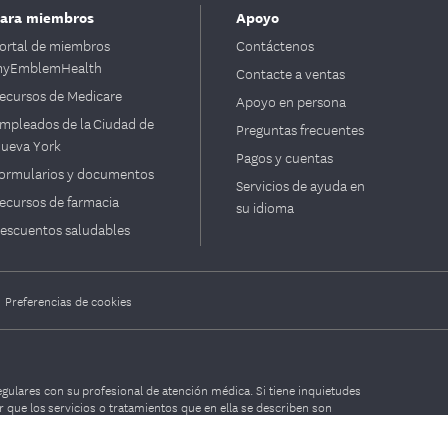
ara miembros
Apoyo
ortal de miembros
Contáctenos
yEmblemHealth
Contacte a ventas
ecursos de Medicare
Apoyo en persona
mpleados de la Ciudad de
Preguntas frecuentes
ueva York
Pagos y cuentas
ormularios y documentos
Servicios de ayuda en
ecursos de farmacia
su idioma
escuentos saludables
|
Preferencias de cookies
gulares con su profesional de atención médica. Si tiene inquietudes
 que los servicios o tratamientos que en ella se describen son
ra obtener información específica sobre su cobertura de beneficios.