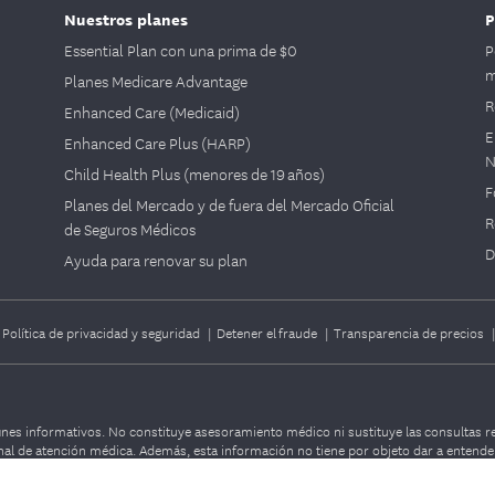
Nuestros planes
P
Essential Plan con una prima de $0
P
m
Planes Medicare Advantage
R
Enhanced Care (Medicaid)
E
Enhanced Care Plus (HARP)
N
Child Health Plus (menores de 19 años)
F
Planes del Mercado y de fuera del Mercado Oficial
R
de Seguros Médicos
D
Ayuda para renovar su plan
|
Política de privacidad y seguridad
|
Detener el fraude
|
Transparencia de precios
nes informativos. No constituye asesoramiento médico ni sustituye las consultas re
nal de atención médica. Además, esta información no tiene por objeto dar a entender
l Certificado de cobertura, el Resumen de beneficios u otros documentos del plan pa