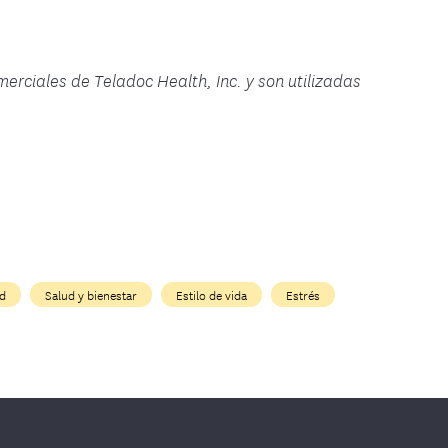
rciales de Teladoc Health, Inc. y son utilizadas
ud
Salud y bienestar
Estilo de vida
Estrés