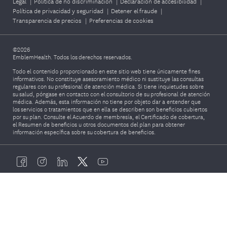
Legal
|
Política de no discriminación
|
Declaración de accesibilidad
|
Política de privacidad y seguridad
|
Detener el fraude
|
Transparencia de precios
|
Preferencias de cookies
©2026
EmblemHealth. Todos los derechos reservados.
Todo el contenido proporcionado en este sitio web tiene únicamente fines
informativos. No constituye asesoramiento médico ni sustituye las consultas
regulares con su profesional de atención médica. Si tiene inquietudes sobre
su salud, póngase en contacto con el consultorio de su profesional de atención
médica. Además, esta información no tiene por objeto dar a entender que
los servicios o tratamientos que en ella se describen son beneficios cubiertos
por su plan. Consulte el Acuerdo de membresía, el Certificado de cobertura,
el Resumen de beneficios u otros documentos del plan para obtener
información específica sobre su cobertura de beneficios.