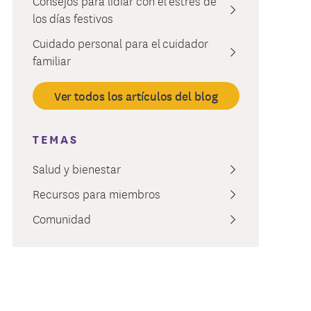
Consejos para lidiar con el estrés de
ión de la Atención
ied Court Judiciary
los días festivos
Cuidado personal para el cuidador
familiar
Ver todos los artículos del blog
TEMAS
Salud y bienestar
Recursos para miembros
Comunidad