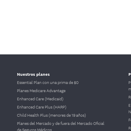
Nuestros planes
P
Essential Plan con una prima de $0
P
m
Planes Medicare Advantage
R
Enhanced Care (Medicaid)
E
Enhanced Care Plus (HARP)
N
Child Health Plus (menores de 19 años)
F
Planes del Mercado y de fuera del Mercado Oficial
R
de Seguros Médicos