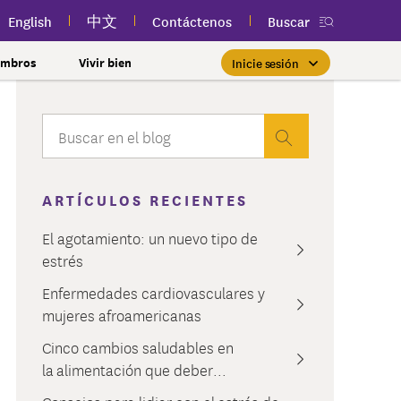
English
中文
Contáctenos
Buscar
embros
Vivir bien
Inicie sesión
Essential Plan con una prima
Inicio de sesión de miembros
Priorizar la salud de la mujer
Clases públicas y gratuitas
Nueva aplicación
myEmblemHealth
cerca de usted
de $0
Si ya es miembro, encontrar
Tome el control de su salud
tos
lSpark
rnamentales y
l
con atención para cada etapa.
la atención adecuada es tan
Si cumple con los requisitos de
Participe en clases públicas
Vea su tarjeta de
ones y más
bienestar
uien
ARTÍCULOS RECIENTES
fácil como iniciar sesión en su
ingresos y otras calificaciones,
gratuitas de salud y bienestar
identificación de miembro,
 la Ciudad de Nueva
cuenta de myEmblemHealth.
reclamaciones y contenido de
cerca de usted para mejorar
es posible que pueda
Más información
nes
una afección
El agotamiento: un nuevo tipo de
inscribirse en el Essential
salud personalizado en
su bienestar.
iares y amigos
estrés
cualquier momento, todo en
Inicie sesión
Plan.
l Estado de Nueva
ajar con nosotros?
una sola aplicación.
de sus reclamaciones
Más información
Enfermedades cardiovasculares y
nclusión y cultura
tal
Más información
derales
mujeres afroamericanas
Obtener la aplicación
99SEIU Preferred
Cinco cambios saludables en
autorización previa
ferred Plus
la alimentación que deber...
ación previa
al 100 Premier Dental