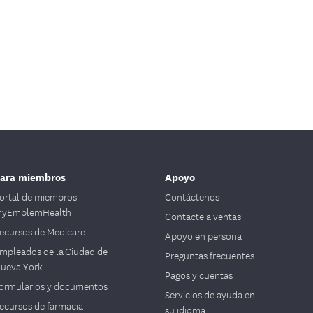
ara miembros
Apoyo
ortal de miembros
Contáctenos
yEmblemHealth
Contacte a ventas
ecursos de Medicare
Apoyo en persona
mpleados de la Ciudad de
Preguntas frecuentes
ueva York
Pagos y cuentas
ormularios y documentos
Servicios de ayuda en
ecursos de farmacia
su idioma