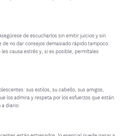
egúrese de escucharlos sin emitir juicios y sin
ate de no dar consejos demasiado rápido tampoco.
 les causa estrés y, si es posible, permítales
escentes: sus estilos, su cabello, sus amigos,
ue los admira y respeta por los esfuerzos que están
 a diario.
scentes están estresados, lo esencial puede pasar a