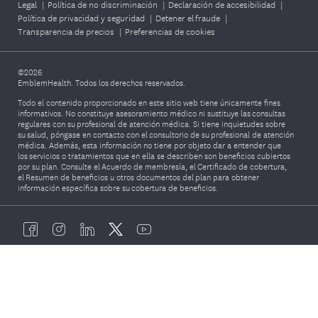
Legal
|
Política de no discriminación
|
Declaración de accesibilidad
|
Política de privacidad y seguridad
|
Detener el fraude
|
Transparencia de precios
|
Preferencias de cookies
©2026
EmblemHealth. Todos los derechos reservados.
Todo el contenido proporcionado en este sitio web tiene únicamente fines
informativos. No constituye asesoramiento médico ni sustituye las consultas
regulares con su profesional de atención médica. Si tiene inquietudes sobre
su salud, póngase en contacto con el consultorio de su profesional de atención
médica. Además, esta información no tiene por objeto dar a entender que
los servicios o tratamientos que en ella se describen son beneficios cubiertos
por su plan. Consulte el Acuerdo de membresía, el Certificado de cobertura,
el Resumen de beneficios u otros documentos del plan para obtener
información específica sobre su cobertura de beneficios.