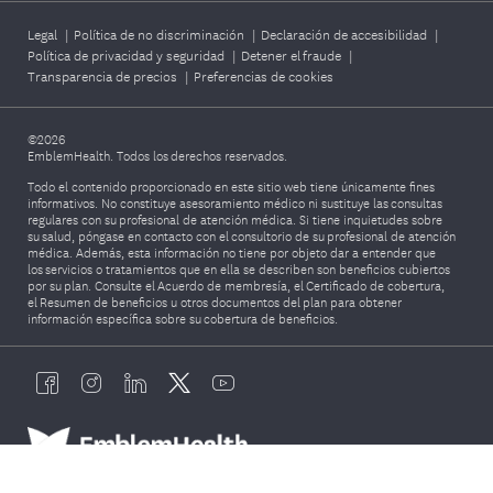
Legal
|
Política de no discriminación
|
Declaración de accesibilidad
|
Política de privacidad y seguridad
|
Detener el fraude
|
Transparencia de precios
|
Preferencias de cookies
©2026
EmblemHealth. Todos los derechos reservados.
Todo el contenido proporcionado en este sitio web tiene únicamente fines
informativos. No constituye asesoramiento médico ni sustituye las consultas
regulares con su profesional de atención médica. Si tiene inquietudes sobre
su salud, póngase en contacto con el consultorio de su profesional de atención
médica. Además, esta información no tiene por objeto dar a entender que
los servicios o tratamientos que en ella se describen son beneficios cubiertos
por su plan. Consulte el Acuerdo de membresía, el Certificado de cobertura,
el Resumen de beneficios u otros documentos del plan para obtener
información específica sobre su cobertura de beneficios.