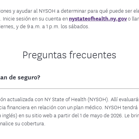
mentos cubiertos
Conéctese con Administrac
Plan NYS Unif
entos locales
ciones y ayudar al NYSOH a determinar para qué puede ser el
l de Terapia de Medicamentos
Dental
Preguntas frecuentes
. Inicie sesión en su cuenta en
nystateofhealth.ny.gov
o lla
viernes, y de 9 a.m. a 1 p.m. los sábados.
Contáctenos
Preguntas frecuentes
lan de seguro?
n actualizada con NY State of Health (NYSOH). Allí evaluará
ncia financiera en relación con un plan médico. NYSOH tendrá 
 inglés) en su sitio web a partir del 1 de mayo de 2026. Le b
inalice su cobertura.