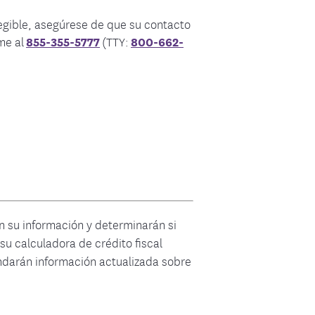
ión de la Atención
ied Court Judiciary
egible, asegúrese de que su contacto
me al
855-355-5777
(TTY:
800-662-
n su información y determinarán si
su calculadora de crédito fiscal
rindarán información actualizada sobre