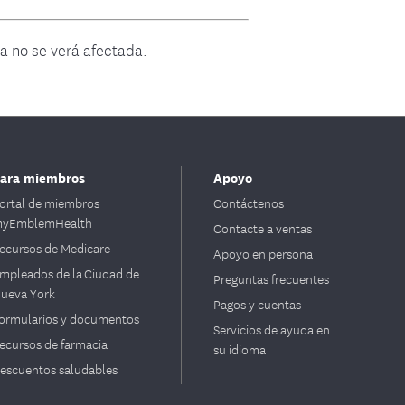
/a no se verá afectada.
ara miembros
Apoyo
ortal de miembros
Contáctenos
yEmblemHealth
Contacte a ventas
ecursos de Medicare
Apoyo en persona
mpleados de la Ciudad de
Preguntas frecuentes
ueva York
Pagos y cuentas
ormularios y documentos
Servicios de ayuda en
ecursos de farmacia
su idioma
escuentos saludables