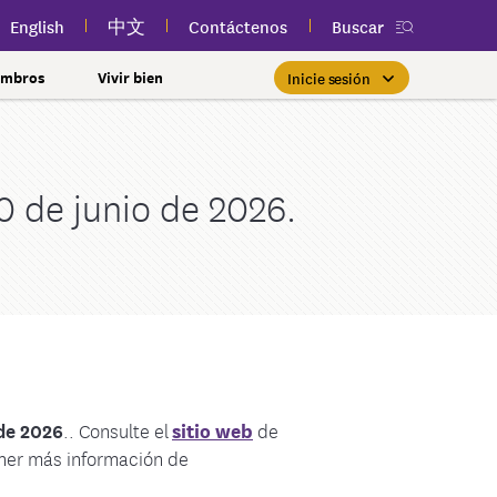
English
中文
Contáctenos
Buscar
embros
Vivir bien
Inicie sesión
Essential Plan con una prima
Inicio de sesión de miembros
Priorizar la salud de la mujer
Clases públicas y gratuitas
Nueva aplicación
myEmblemHealth
cerca de usted
de $0
30 de junio de 2026.
Si ya es miembro, encontrar
Tome el control de su salud
tos
lSpark
rnamentales y
l
con atención para cada etapa.
la atención adecuada es tan
Si cumple con los requisitos de
Participe en clases públicas
Vea su tarjeta de
ones y más
bienestar
uien
fácil como iniciar sesión en su
ingresos y otras calificaciones,
gratuitas de salud y bienestar
identificación de miembro,
 la Ciudad de Nueva
cuenta de myEmblemHealth.
reclamaciones y contenido de
cerca de usted para mejorar
es posible que pueda
Más información
nes
una afección
inscribirse en el Essential
salud personalizado en
su bienestar.
iares y amigos
cualquier momento, todo en
Inicie sesión
Plan.
l Estado de Nueva
ajar con nosotros?
una sola aplicación.
de sus reclamaciones
Más información
nclusión y cultura
tal
Más información
derales
Obtener la aplicación
99SEIU Preferred
 de 2026
.. Consulte el
sitio web
de
autorización previa
ferred Plus
ener más información de
ación previa
al 100 Premier Dental