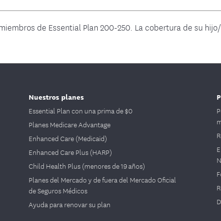
 miembros de Essential Plan 200-250. La cobertura de su hijo
Nuestros planes
P
Essential Plan con una prima de $0
P
m
Planes Medicare Advantage
R
Enhanced Care (Medicaid)
E
Enhanced Care Plus (HARP)
N
Child Health Plus (menores de 19 años)
F
Planes del Mercado y de fuera del Mercado Oficial
R
de Seguros Médicos
D
Ayuda para renovar su plan