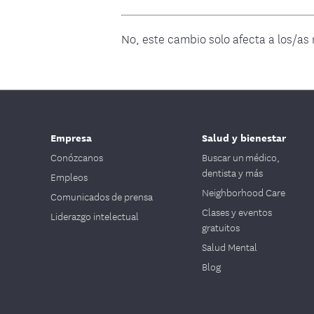
No, este cambio solo afecta a los/as
Empresa
Salud y bienestar
Conózcanos
Buscar un médico,
dentista y más
Empleos
Neighborhood Care
Comunicados de prensa
Clases y eventos
Liderazgo intelectual
gratuitos
Salud Mental
Blog