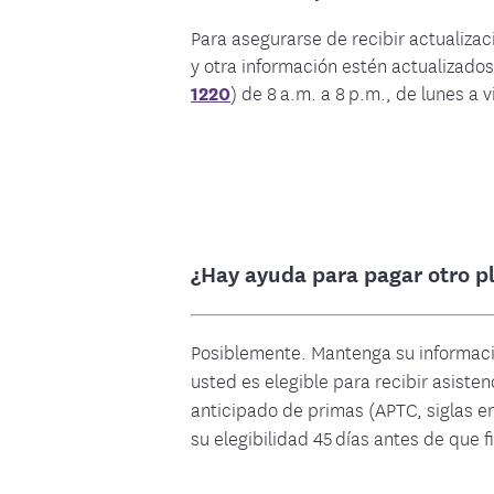
Medica
Recursos sobre alimentación y nutrición
Venga a vernos en ev
Para asegurarse de recibir actualiza
Contro
y otra información estén actualizados
1220
) de 8 a.m. a 8 p.m., de lunes a 
¿Hay ayuda para pagar otro p
Posiblemente. Mantenga su informació
usted es elegible para recibir asiste
anticipado de primas (APTC, siglas en
su elegibilidad 45 días antes de que f