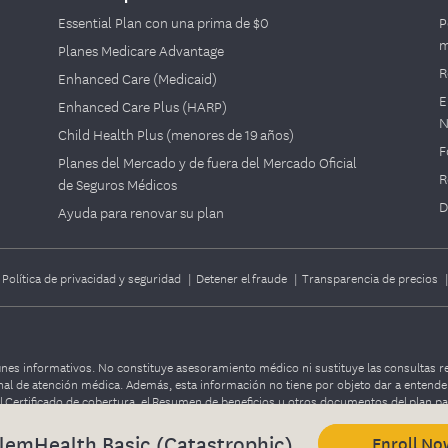
Essential Plan con una prima de $0
P
m
Planes Medicare Advantage
R
Enhanced Care (Medicaid)
E
Enhanced Care Plus (HARP)
N
Child Health Plus (menores de 19 años)
F
Planes del Mercado y de fuera del Mercado Oficial
R
de Seguros Médicos
D
Ayuda para renovar su plan
|
Política de privacidad y seguridad
|
Detener el fraude
|
Transparencia de precios
nes informativos. No constituye asesoramiento médico ni sustituye las consultas re
nal de atención médica. Además, esta información no tiene por objeto dar a entender
l Certificado de cobertura, el Resumen de beneficios u otros documentos del plan pa
lemHealth Basic (Catastrophic)
Enroll No