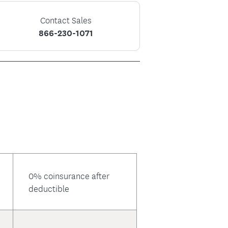
ión de la Atención
ied Court Judiciary
Contact Sales
866-230-1071
0% coinsurance after
deductible