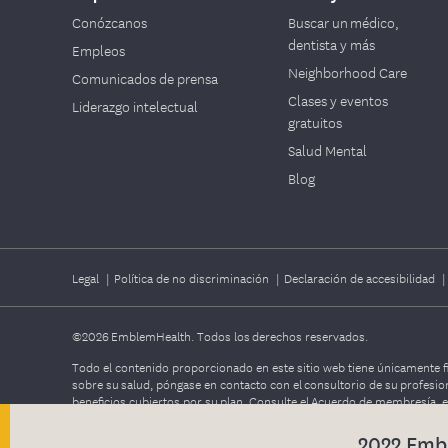
Conózcanos
Buscar un médico,
dentista y más
Empleos
Neighborhood Care
Comunicados de prensa
Clases y eventos
Liderazgo intelectual
gratuitos
Salud Mental
Blog
Legal
|
Política de no discriminación
|
Declaración de accesibilidad
©2026
EmblemHealth. Todos los derechos reservados.
Todo el contenido proporcionado en este sitio web tiene únicamente fi
sobre su salud, póngase en contacto con el consultorio de su profesio
beneficios cubiertos por su plan. Consulte el Acuerdo de membresía, e
2022 Emb