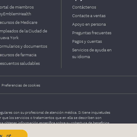
ortal de miembros
Contáctenos
yEmblemHealth
Contacte a ventas
ecursos de Medicare
Apoyo en persona
mpleados de la Ciudad de
Preguntas frecuentes
ueva York
Pagos y cuentas
ormularios y documentos
Servicios de ayuda en
ecursos de farmacia
su idioma
escuentos saludables
|
Preferencias de cookies
gulares con su profesional de atención médica. Si tiene inquietudes
 que los servicios o tratamientos que en ella se describen son
ra obtener información específica sobre su cobertura de beneficios.
w