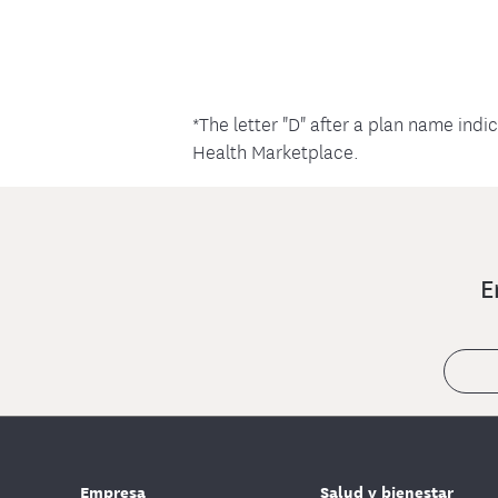
*The letter "D" after a plan name indi
Health Marketplace.
E
Empresa
Salud y bienestar