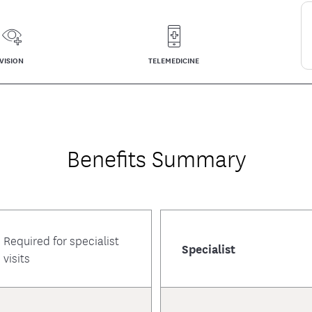
mentos cubiertos
Conéctese con Administrac
Plan NYS Unif
entos locales
l de Terapia de Medicamentos
Dental
Preguntas frecuentes
Contáctenos
VISION
TELEMEDICINE
Benefits Summary
Required for specialist
Specialist
visits