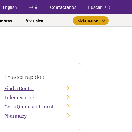
English
中文
Contáctenos
Buscar
embros
Vivir bien
Inicie sesión
Essential Plan con una prima
Inicio de sesión de miembros
Priorizar la salud de la mujer
Clases públicas y gratuitas
Nueva aplicación
myEmblemHealth
cerca de usted
de $0
Si ya es miembro, encontrar
Tome el control de su salud
tos
lSpark
rnamentales y
l
con atención para cada etapa.
la atención adecuada es tan
Si cumple con los requisitos de
Participe en clases públicas
Vea su tarjeta de
ones y más
bienestar
uien
fácil como iniciar sesión en su
ingresos y otras calificaciones,
gratuitas de salud y bienestar
identificación de miembro,
 la Ciudad de Nueva
cuenta de myEmblemHealth.
reclamaciones y contenido de
cerca de usted para mejorar
es posible que pueda
Más información
nes
una afección
Enlaces rápidos
inscribirse en el Essential
salud personalizado en
su bienestar.
iares y amigos
cualquier momento, todo en
Inicie sesión
Plan.
l Estado de Nueva
Find a Doctor
ajar con nosotros?
una sola aplicación.
de sus reclamaciones
Más información
Telemedicine
nclusión y cultura
tal
Más información
derales
Obtener la aplicación
Get a Quote and Enroll
99SEIU Preferred
Pharmacy
autorización previa
ferred Plus
ación previa
al 100 Premier Dental