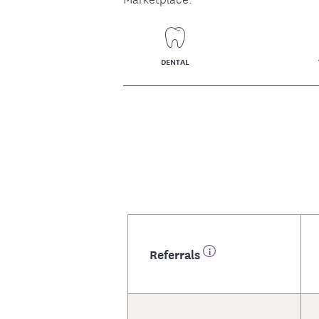
Medica
Recursos sobre alimentación y nutrición
Venga a vernos en ev
Contro
DENTAL
Referrals