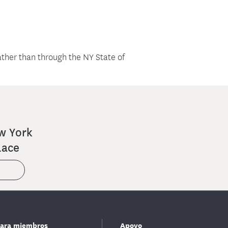
ather than through the NY State of
w York
lace
ara miembros
Apoyo