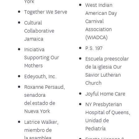
York
West Indian
Together We Serve
American Day
Carnival
Cultural
Association
Collaborative
(WIADCA)
Jamaica
P.S. 197
Iniciativa
Supporting Our
Escuela preescolar
Mothers
de la iglesia Our
Savior Lutheran
Edeyouth, Inc.
Church
Roxanne Persaud,
Joyful Home Care
senadora
del estado de
NY Presbyterian
Nueva York
Hospital of Queens,
Unidad de
Latrice Walker,
Pediatría
miembro de
la asamblea
Frente Hispano &