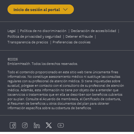
Inicio de sesión al portal
Legal
|
Política de no discriminación
|
Declaración de accesibilidad
|
Política de privacidad y seguridad
|
Detener el fraude
|
Transparencia de precios
|
Preferencias de cookies
©2026
EmblemHealth. Todos los derechos reservados.
Todo el contenido proporcionado en este sitio web tiene únicamente fines
informativos. No constituye asesoramiento médico ni sustituye las consultas
regulares con su profesional de atención médica. Si tiene inquietudes sobre
su salud, póngase en contacto con el consultorio de su profesional de atención
médica. Además, esta información no tiene por objeto dar a entender que
los servicios o tratamientos que en ella se describen son beneficios cubiertos
por su plan. Consulte el Acuerdo de membresía, el Certificado de cobertura,
el Resumen de beneficios u otros documentos del plan para obtener
información específica sobre su cobertura de beneficios.