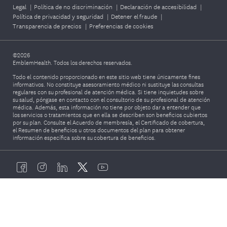
Legal
|
Política de no discriminación
|
Declaración de accesibilidad
|
Política de privacidad y seguridad
|
Detener el fraude
|
Transparencia de precios
|
Preferencias de cookies
©2026
EmblemHealth. Todos los derechos reservados.
Todo el contenido proporcionado en este sitio web tiene únicamente fines
informativos. No constituye asesoramiento médico ni sustituye las consultas
regulares con su profesional de atención médica. Si tiene inquietudes sobre
su salud, póngase en contacto con el consultorio de su profesional de atención
médica. Además, esta información no tiene por objeto dar a entender que
los servicios o tratamientos que en ella se describen son beneficios cubiertos
por su plan. Consulte el Acuerdo de membresía, el Certificado de cobertura,
el Resumen de beneficios u otros documentos del plan para obtener
información específica sobre su cobertura de beneficios.