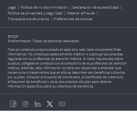
Legal
|
Política de no discriminación
|
Declaración de accesibilidad
|
Política de privacidad y seguridad
|
Detener el fraude
|
Transparencia de precios
|
Preferencias de cookies
©2026
EmblemHealth. Todos los derechos reservados.
Todo el contenido proporcionado en este sitio web tiene únicamente fines
informativos. No constituye asesoramiento médico ni sustituye las consultas
regulares con su profesional de atención médica. Si tiene inquietudes sobre
su salud, póngase en contacto con el consultorio de su profesional de atención
médica. Además, esta información no tiene por objeto dar a entender que
los servicios o tratamientos que en ella se describen son beneficios cubiertos
por su plan. Consulte el Acuerdo de membresía, el Certificado de cobertura,
el Resumen de beneficios u otros documentos del plan para obtener
información específica sobre su cobertura de beneficios.