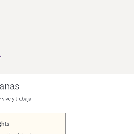
canas
vive y trabaja.
ghts
Flatbush