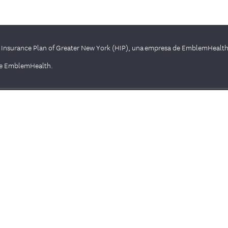
 Insurance Plan of Greater New York (HIP), una empresa de EmblemHealth
 de EmblemHealth.
Nuestros planes
P
Essential Plan con una prima de $0
P
m
Planes Medicare Advantage
R
Enhanced Care (Medicaid)
E
Enhanced Care Plus (HARP)
N
Child Health Plus (menores de 19 años)
F
Planes del Mercado y de fuera del Mercado Oficial
R
de Seguros Médicos