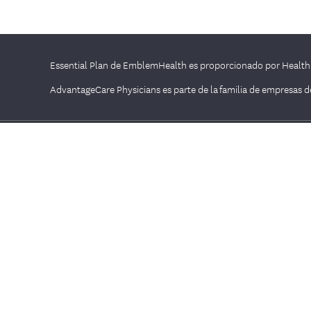
Essential Plan de EmblemHealth es proporcionado por Health
AdvantageCare Physicians es parte de la familia de empresas
Empresa
Salud y bienestar
Conózcanos
Buscar un médico,
dentista y más
Empleos
Neighborhood Care
Comunicados de prensa
Clases y eventos
Liderazgo intelectual
gratuitos
Salud Mental
Blog