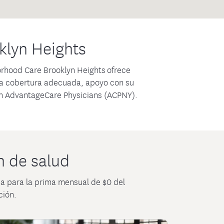
ión de la Atención
ied Court Judiciary
klyn Heights
rhood Care Brooklyn Heights ofrece
r la cobertura adecuada, apoyo con su
 en AdvantageCare Physicians (ACPNY).
n de salud
ca para la prima mensual de $0 del
ción.