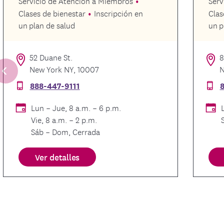
Servicio de Atención a Miembros
Serv
Clases de bienestar
Inscripción en
Clas
un plan de salud
un p
52 Duane St.
8
New York NY, 10007
N
888-447-9111
8
Lun – Jue, 8 a.m. – 6 p.m.
Vie, 8 a.m. – 2 p.m.
Sáb – Dom, Cerrada
Ver detalles