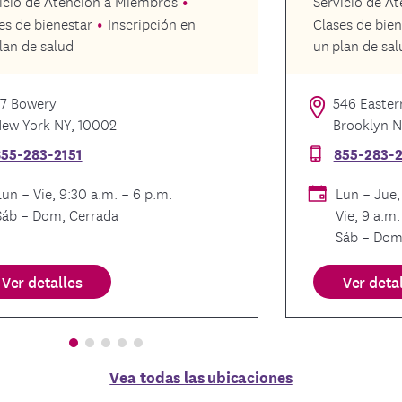
icio de Atención a Miembros
Servicio de A
es de bienestar
Inscripción en
Clases de bien
lan de salud
un plan de sal
7 Bowery
546 Easter
ew York NY, 10002
Brooklyn N
55-283-2151
855-283-
Lun – Vie, 9:30 a.m. – 6 p.m.
Lun – Jue,
Sáb – Dom, Cerrada
Vie, 9 a.m.
Sáb – Dom
Ver detalles
Ver deta
Vea todas las ubicaciones