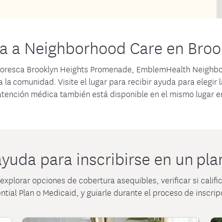
mentos cubiertos
Conéctese con Administrac
Plan NYS Unif
entos locales
l de Terapia de Medicamentos
Dental
Preguntas frecuentes
a a Neighborhood Care en Broo
Contáctenos
ntoresca Brooklyn Heights Promenade, EmblemHealth Neighbo
 la comunidad. Visite el lugar para recibir ayuda para elegi
a atención médica también está disponible en el mismo lugar
yuda para inscribirse en un pla
xplorar opciones de cobertura asequibles, verificar si califi
ntial Plan o Medicaid, y guiarle durante el proceso de inscrip