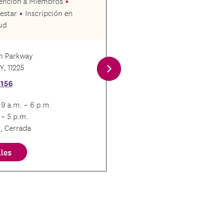
Inscripción en un plan d
tención a Miembros
estar
Inscripción en
ud
n Parkway
1000 Church Ave.
Y, 11225
Brooklyn NY, 11218
2156
917-364-8572
 9 a.m. – 6 p.m.
Lun – Vie, 9 a.m. – 5
 – 5 p.m.
Sáb – Dom, Cerrada
, Cerrada
lles
Ver detalles